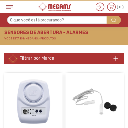
( 0 )
O que você está procurando?
SENSORES DE ABERTU
SENSORES DE ABERTURA - ALARMES
VOCÊ ESTÁ EM: MEGAMS > PRODUTOS
Filtrar por Marca