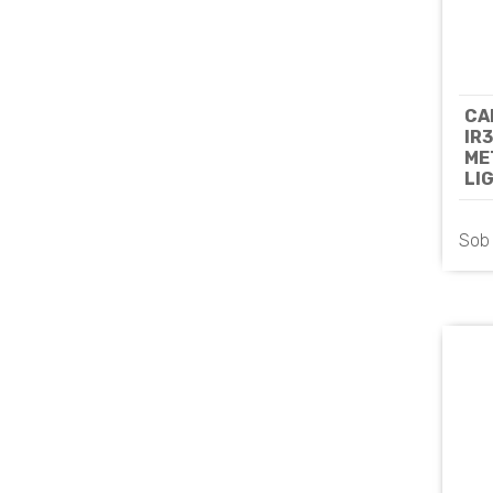
CAM
IR
ME
LIGH
IP
UN
Sob