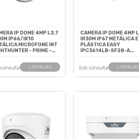
ERA IP DOME 4MP L2,7
CAMERA IP DOME 4MP L
30M IP66/IK10
IR30M IP67 METÁLICA E
TÁLICA MICROFONE INT
PLÁSTICA EASY
THUNTER - PRIME -
IPC3614LB-SF28-A
C3534SB-ADNZK-I0
UNIVIEW
Cód: 8361
IVIEW
Cód: 7543
+ DETALHES
+ DETALHE
 consulta
Sob consulta