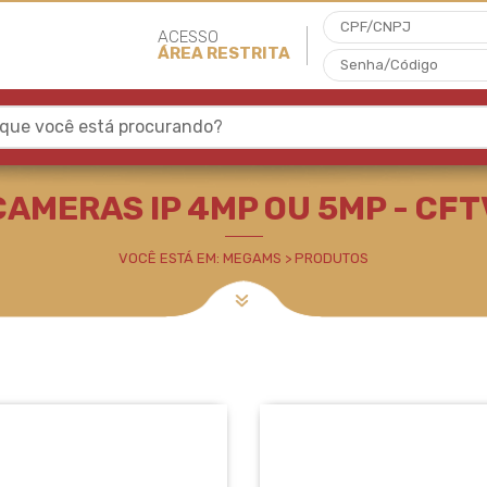
ACESSO
ÁREA RESTRITA
 que você está procurando?
MP - CFTV
CAMERAS IP 4MP OU 5MP - CFT
VOCÊ ESTÁ EM: MEGAMS > PRODUTOS