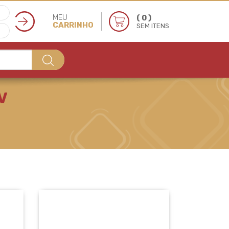
MEU
( 0 )
CARRINHO
SEM ITENS
V