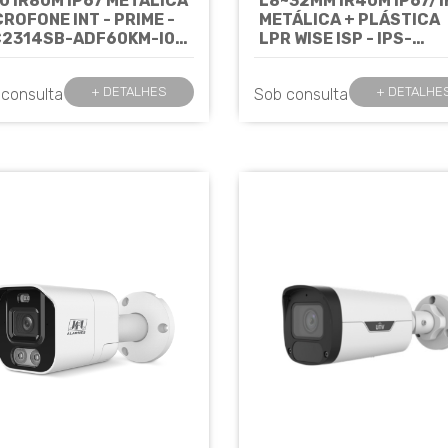
,0 IR80M IP67 METÁLICA
L8~32MM IR40M IP67/I
CROFONE INT - PRIME -
METÁLICA + PLÁSTICA
C2314SB-ADF60KM-I0
LPR WISE ISP - IPS-
IVIEW
HC264@HDX4-IR-I1
Cód: 7541
UNIVIEW
Cód: 8342
+ DETALHES
+ DETALHE
 consulta
Sob consulta