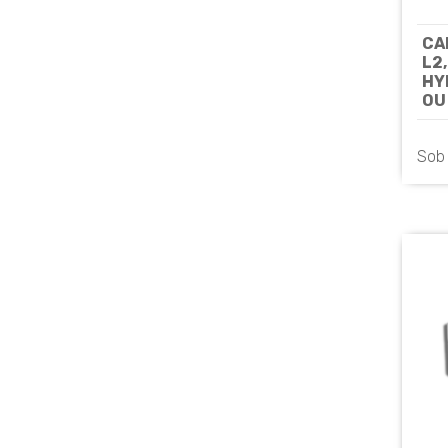
CA
L2
HY
OU
HC 
824
Sob