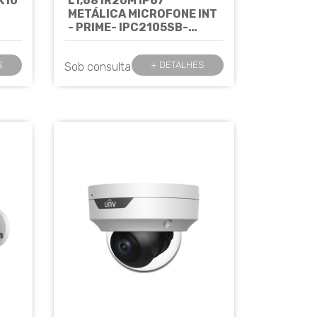
K10
L1,68 IR20M IP67
METÁLICA MICROFONE INT
- PRIME- IPC2105SB-
ADF16KM-I0 UNIVIEW
Cód:
7762
S
+ DETALHES
Sob consulta