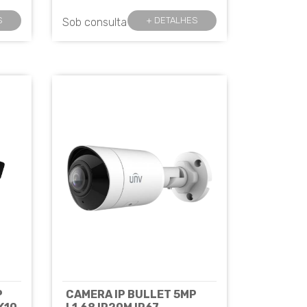
S
+ DETALHES
Sob consulta
P
CAMERA IP BULLET 5MP