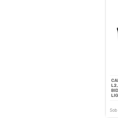
CA
L2
BI
LI
2C
LI
Sob
HI