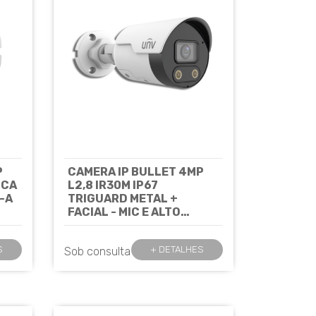
P
CAMERA IP BULLET 4MP
ICA
L2,8 IR30M IP67
-A
TRIGUARD METAL +
FACIAL - MIC E ALTO
FALANTE INT PRIME
IPC2124SB-ADF28KMC-
S
+ DETALHES
Sob consulta
UNIVIEW
Cód: 7542