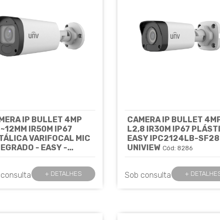
MERA IP BULLET 4MP
CAMERA IP BULLET 4M
8~12MM IR50M IP67
L2,8 IR30M IP67 PLÁST
TÁLICA VARIFOCAL MIC
EASY IPC2124LB-SF28
TEGRADO - EASY -
UNIVIEW
Cód: 8286
C2324LB-ADZK-G
IVIEW
Cód: 7816
+ DETALHES
+ DETALHE
 consulta
Sob consulta