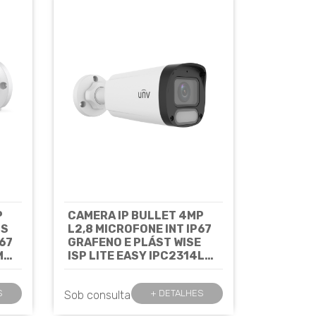
P
CAMERA IP BULLET 4MP
OS
L2,8 MICROFONE INT IP67
67
GRAFENO E PLÁST WISE
MM
ISP LITE EASY IPC2314LE-
ADF28K-WP-L -
UNIVIEW
Cód: 8337
S
+ DETALHES
Sob consulta