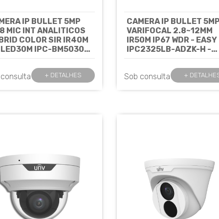
MERA IP BULLET 5MP
CAMERA IP BULLET 5M
,8 MIC INT ANALITICOS
VARIFOCAL 2.8~12MM
BRID COLOR SIR IR40M
IR50M IP67 WDR - EASY
 LED30M IPC-BM5030
IPC2325LB-ADZK-H -
AB I 2,8MM - JFL*
UNIVIEW
Cód:
Cód: 7931
6
+ DETALHES
+ DETALHE
 consulta
Sob consulta