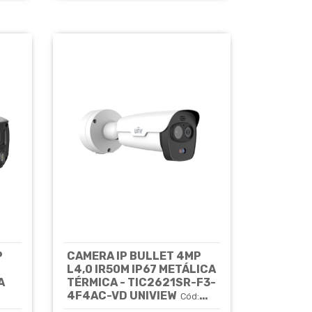
P
CAMERA IP BULLET 4MP
L4,0 IR50M IP67 METÁLICA
A
TÉRMICA - TIC2621SR-F3-
4F4AC-VD UNIVIEW
Cód:
7545