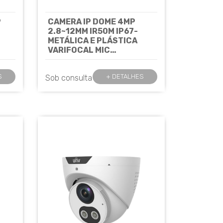
P
CAMERA IP DOME 4MP
2.8~12MM IR50M IP67-
METÁLICA E PLÁSTICA
VARIFOCAL MIC
INTEGRADO - EASY -
IPC3534LB-ADZK-G
S
+ DETALHES
Sob consulta
UNIVIEW
Cód: 7914