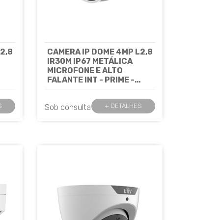
2,8
CAMERA IP DOME 4MP L2,8
IR30M IP67 METÁLICA
MICROFONE E ALTO
FALANTE INT - PRIME -
IPC3614SB-ADF28KMC-I0
UNIVIEW
Cód: 7761
S
+ DETALHES
Sob consulta