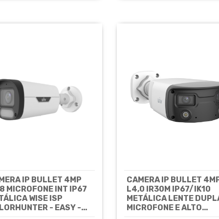
MERA IP BULLET 4MP
CAMERA IP BULLET 4M
,8 MICROFONE INT IP67
L4,0 IR30M IP67/IK10
TÁLICA WISE ISP
METÁLICA LENTE DUPL
LORHUNTER - EASY -
MICROFONE E ALTO
C2314LE-ADF28KM-WP
FALANTE INT - PRIME -