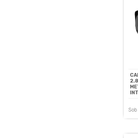
CA
2.
ME
IN
IP
UN
Sob