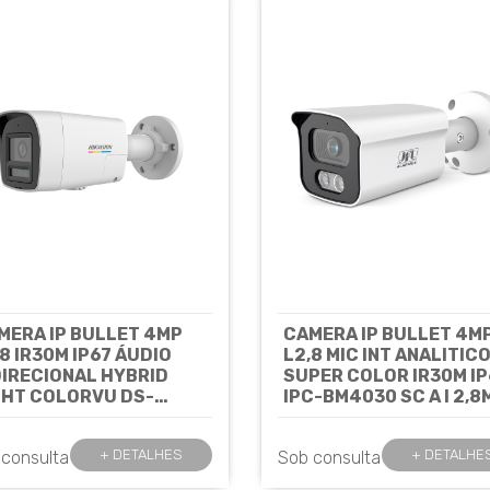
MERA IP BULLET 4MP
CAMERA IP BULLET 4M
,8 IR30M IP67 ÁUDIO
L2,8 MIC INT ANALITIC
DIRECIONAL HYBRID
SUPER COLOR IR30M IP
GHT COLORVU DS-
IPC-BM4030 SC A I 2,8
D1047G2H-
- JFL
Cód: 8244
UF/SRB(2.8MM) -
+ DETALHES
+ DETALHE
 consulta
Sob consulta
KVISION
Cód: 8559