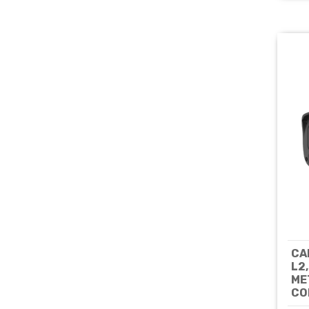
CA
L2
ME
CO
IP