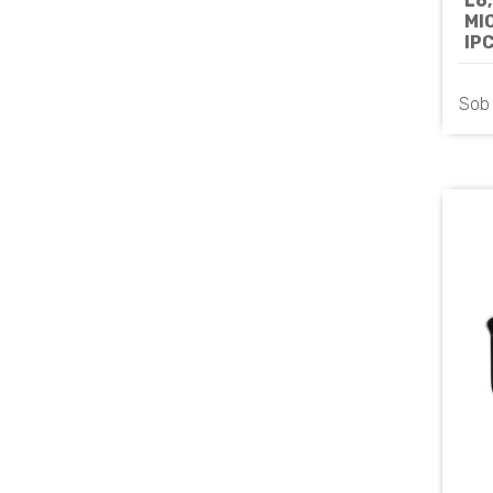
L6
MI
IP
UN
Sob