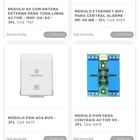
MODULO 4G COM ANTENA
MODULO ETHERNET WIFI
EXTERNA PARA TODA LINHA
PARA CENTRAL ALARME -
ACTIVE - MGP-04-4G -
ME-05 WB - JFL
Cód: 6723
JFL
Cód: 7167
Sob consulta
Sob consulta
+ DETALHES
+ DETALHES
MODULO PGM PARA
MODULO PGM 404 BUS -
CENTRAIS ACTIVE V3 -
JFL
Cód: 6273
JFL
Cód: 6472
Sob consulta
Sob consulta
+ DETALHES
+ DETALHES