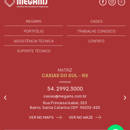
MEGAMS
CASES
PORTFÓLIO
TRABALHE CONOSCO
ASSISTÊNCIA TÉCNICA
CONTATO
SUPORTE TÉCNICO
FILIAL II
XANGRI-LÁ - RS
51. 3502.5534
‹
›
capao@megams.com.br
Av. Paraguassu, 4225 - Sala 01
95588-000 - Xangrilá
VER NO MAPS
VER NO WAZE