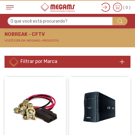
( 0 )
O que você está procurando?
NOBREAK - CFTV
NOBREAK - CFTV
VOCÊ ESTÁ EM: MEGAMS > PRODUTOS
Filtrar por Marca