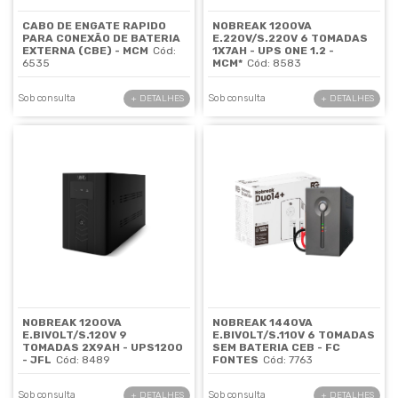
CABO DE ENGATE RAPIDO
NOBREAK 1200VA
PARA CONEXÃO DE BATERIA
E.220V/S.220V 6 TOMADAS
EXTERNA (CBE) - MCM
Cód:
1X7AH - UPS ONE 1.2 -
6535
MCM*
Cód: 8583
Sob consulta
Sob consulta
+ DETALHES
+ DETALHES
NOBREAK 1200VA
NOBREAK 1440VA
E.BIVOLT/S.120V 9
E.BIVOLT/S.110V 6 TOMADAS
TOMADAS 2X9AH - UPS1200
SEM BATERIA CEB - FC
- JFL
Cód: 8489
FONTES
Cód: 7763
Sob consulta
Sob consulta
+ DETALHES
+ DETALHES