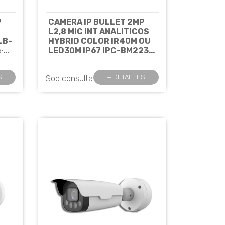
P
CAMERA IP BULLET 2MP
L2,8 MIC INT ANALITICOS
LB-
HYBRID COLOR IR40M OU
LED30M IP67 IPC-BM2230
:
HC A 2,8MM - JFL
Cód: 8248
S
+ DETALHES
Sob consulta