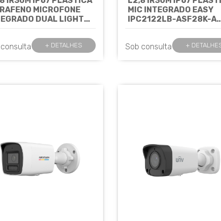
,8 IR30M IP67 PLÁSTICA
L2,8 IR30M IP67 PLÁST
GRAFENO MICROFONE
MIC INTEGRADO EASY
TEGRADO DUAL LIGHT
IPC2122LB-ASF28K-A
C-B132-AF28-DL-ECO -
UNIVIEW*
Cód: 8069
IVIEW
Cód: 8519
+ DETALHES
+ DETALHE
 consulta
Sob consulta