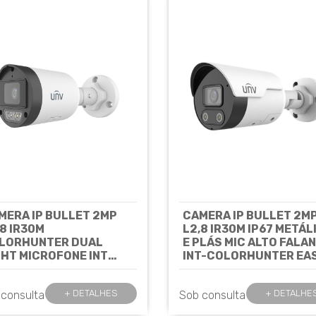
MERA IP BULLET 2MP
CAMERA IP BULLET 2M
,8 IR30M
L2,8 IR30M IP67 METÁL
LORHUNTER DUAL
E PLÁS MIC ALTO FALA
GHT MICROFONE INT
INT-COLORHUNTER EA
TAL E PLÁST IP67 EASY
IPC2122LE-ADF28KMC
C2122LB-AF28K-DL
WL UNIVIEW
Cód: 7679
+ DETALHES
+ DETALHE
 consulta
Sob consulta
IVIEW
Cód: 8359