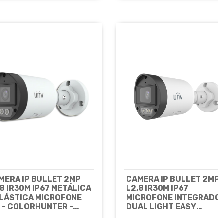
MERA IP BULLET 2MP
CAMERA IP BULLET 2M
,8 IR30M IP67 METÁLICA
L2,8 IR30M IP67
PLÁSTICA MICROFONE
MICROFONE INTEGRAD
T - COLORHUNTER -
DUAL LIGHT EASY
122LB-AF28K-
IPC2122LB-AF28K-DL2