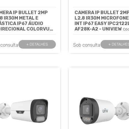
MERA IP BULLET 2MP
CAMERA IP BULLET 2M
,8 IR30M METAL E
L2,8 IR30M MICROFONE
ÁSTICA IP67 ÁUDIO
INT IP67 EASY IPC2122
DIRECIONAL COLORVU
AF28K-A2 - UNIVIEW
Cód
0 DS-2CD1027G3-
8347
(2.8MM) -
+ DETALHES
+ DETALHE
 consulta
Sob consulta
KVISION
Cód: 8562