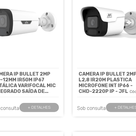
MERA IP BULLET 2MP
CAMERA IP BULLET 2M
8~12MM IR50M IP67
L2,8 IR20M PLASTICA
TÁLICA VARIFOCAL MIC
MICROFONE INT IP66 -
TEGRADO SAÍDA DE
CHD-2220P IP - JFL
Cód
ARME IPC2322LB-
8081
EZK-H UNIVIEW
Cód: 8020
+ DETALHES
+ DETALHE
 consulta
Sob consulta