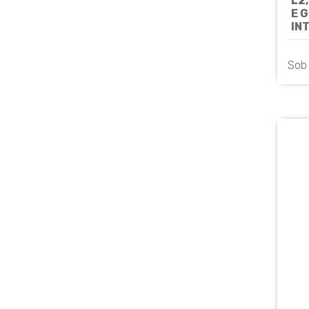
L2
E 
IN
IP
UN
Sob