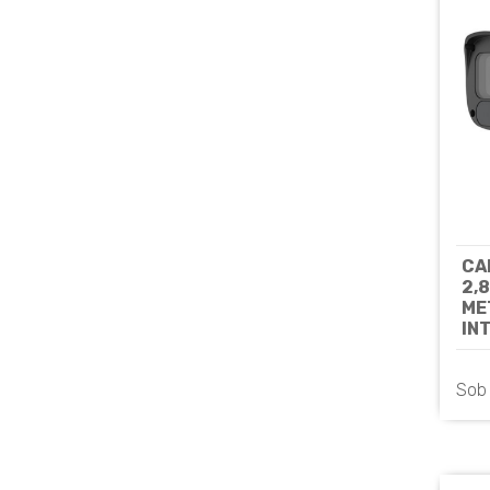
CA
2,
ME
IN
AL
AD
Sob