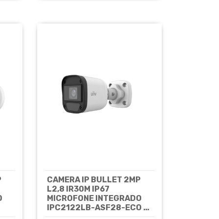
P
CAMERA IP BULLET 2MP
L2,8 IR30M IP67
O
MICROFONE INTEGRADO
IPC2122LB-ASF28-ECO -
 -
EASY -UNIVIEW*
Cód: 7955