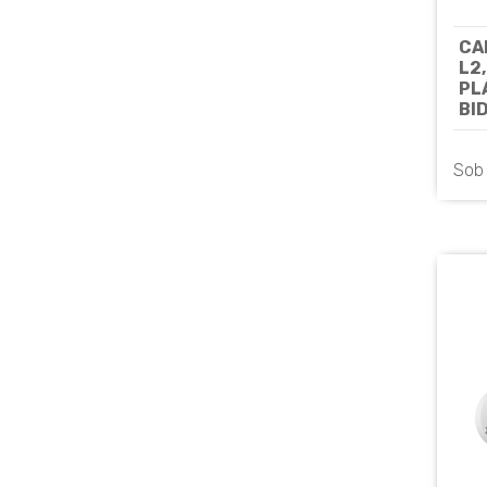
CA
L2
PL
BI
3.
LIU
Sob
HI