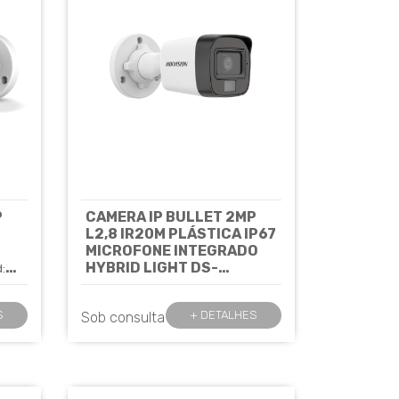
P
CAMERA IP BULLET 2MP
L2,8 IR20M PLÁSTICA IP67
MICROFONE INTEGRADO
HYBRID LIGHT DS-
:
2CD1021G2-LIU(2.8MM) -
HIKVISION
Cód: 8561
S
+ DETALHES
Sob consulta