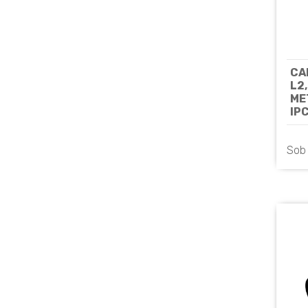
CA
L2
ME
IP
- U
Sob