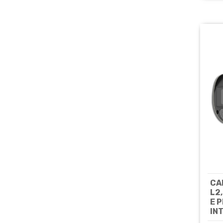
CA
L2
E 
IN
EASY- IPC2