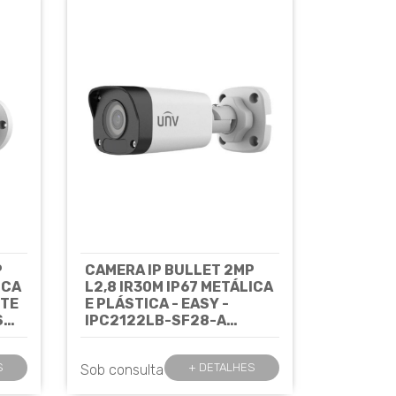
P
CAMERA IP BULLET 2MP
ICA
L2,8 IR30M IP67 METÁLICA
NTE
E PLÁSTICA - EASY -
SY
IPC2122LB-SF28-A
-
UNIVIEW*
Cód: 7619
S
+ DETALHES
Sob consulta