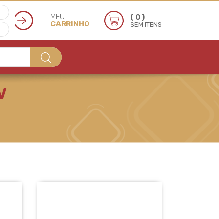
MEU
( 0 )
CARRINHO
SEM ITENS
V