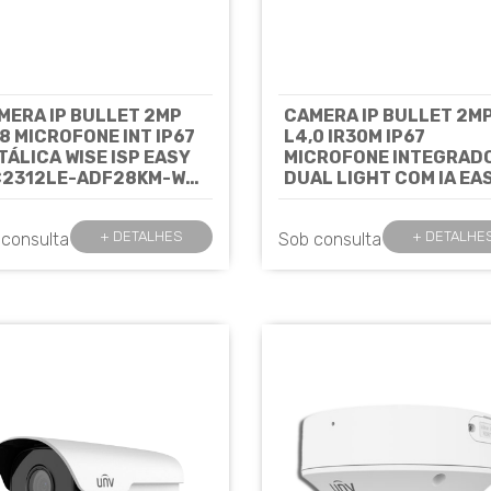
MERA IP BULLET 2MP
CAMERA IP BULLET 2M
,8 MICROFONE INT IP67
L4,0 IR30M IP67
TÁLICA WISE ISP EASY
MICROFONE INTEGRAD
C2312LE-ADF28KM-WP
DUAL LIGHT COM IA EA
NIVIEW
IPC2122LB-AF40K-DL2
Cód: 7984
UNIVIEW*
Cód: 8339
+ DETALHES
+ DETALHE
 consulta
Sob consulta