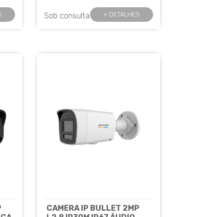
S
+ DETALHES
Sob consulta
P
CAMERA IP BULLET 2MP