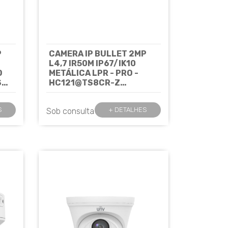
P
CAMERA IP BULLET 2MP
L4,7 IR50M IP67/IK10
O
METÁLICA LPR - PRO -
SY
HC121@TS8CR-Z
 -
UNIVIEW*
Cód: 7544
S
+ DETALHES
Sob consulta