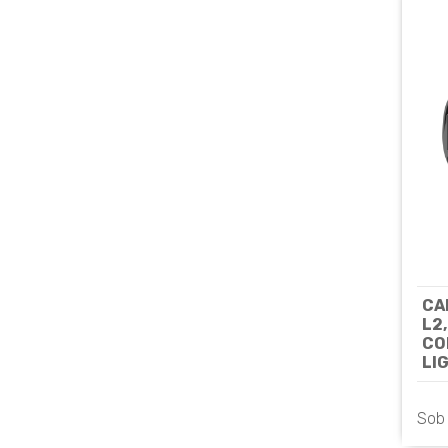
CA
L2
CO
LI
ME
IP
Sob
UN