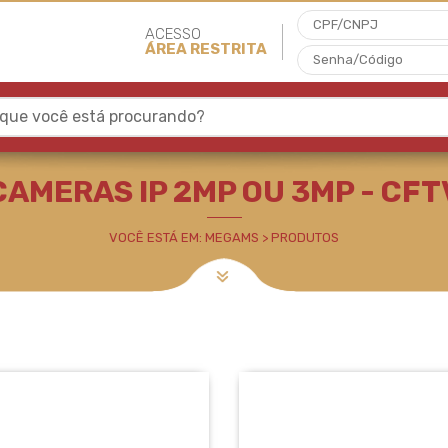
ACESSO
ÁREA RESTRITA
 que você está procurando?
MP - CFTV
CAMERAS IP 2MP OU 3MP - CFT
VOCÊ ESTÁ EM: MEGAMS > PRODUTOS