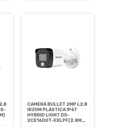
2,8
CAMERA BULLET 2MP L2,8
DS-
IR20M PLÁSTICA IP67
M)
HYBRID LIGHT DS-
2CE16D0T-EXLPF(2.8MM)
- HIKVISION
Cód: 8549