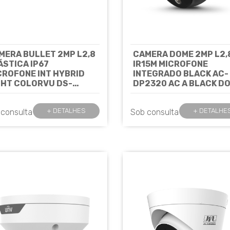
MERA BULLET 2MP L2,8
CAMERA DOME 2MP L2,
ÁSTICA IP67
IR15M MICROFONE
CROFONE INT HYBRID
INTEGRADO BLACK AC-
GHT COLORVU DS-
DP2320 AC A BLACK D
E10DF0T-LPFS(2.8MM)
COLOR - JFL
Cód: 8199
IKVISION
Cód: 8554
+ DETALHES
+ DETALHE
 consulta
Sob consulta