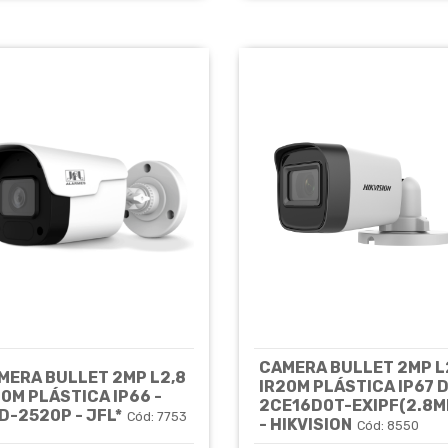
CAMERA BULLET 2MP L
MERA BULLET 2MP L2,8
IR20M PLÁSTICA IP67 
20M PLÁSTICA IP66 -
2CE16D0T-EXIPF(2.8M
D-2520P - JFL*
Cód: 7753
- HIKVISION
Cód: 8550