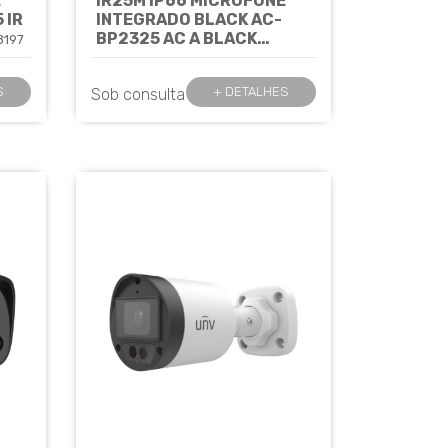
E
IR25M IP66 MICROFONE
 IR
INTEGRADO BLACK AC-
BP2325 AC A BLACK
8197
COLOR AUDIO - JFL
Cód:
8198
S
+ DETALHES
Sob consulta