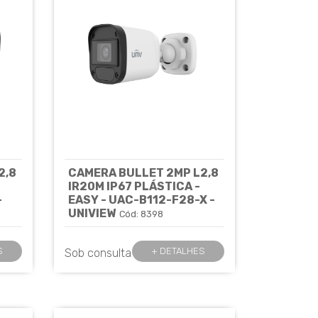
2,8
CAMERA BULLET 2MP L2,8
IR20M IP67 PLÁSTICA -
-
EASY - UAC-B112-F28-X -
UNIVIEW
Cód: 8398
S
+ DETALHES
Sob consulta