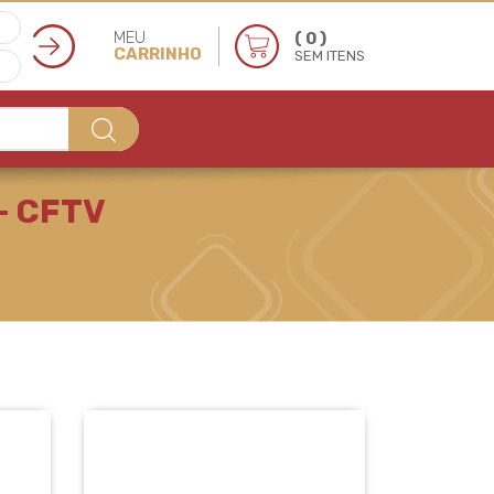
MEU
( 0 )
CARRINHO
SEM ITENS
- CFTV