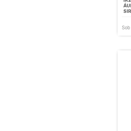
IR
ÁU
SI
LP
HI
Sob