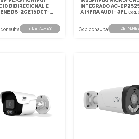
20M PLÁSTICA IP67
IR25M IP66 MICROFON
DIO BIDIRECIONAL E
INTEGRADO AC-BP2525
RENE DS-2CE16D0T-
A INFRA AUDI - JFL
Cód: 
XTS(2.8MM) -
KVISION
Cód: 8548
+ DETALHES
+ DETALHE
 consulta
Sob consulta