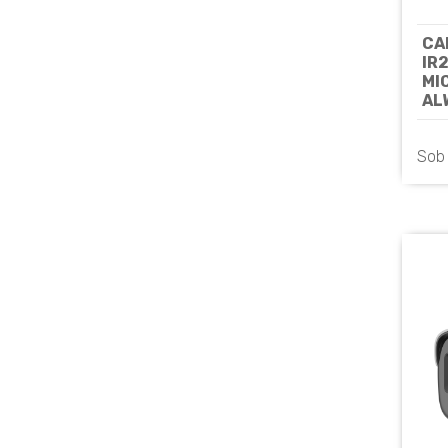
CA
IR
MI
AL
BP
Sob