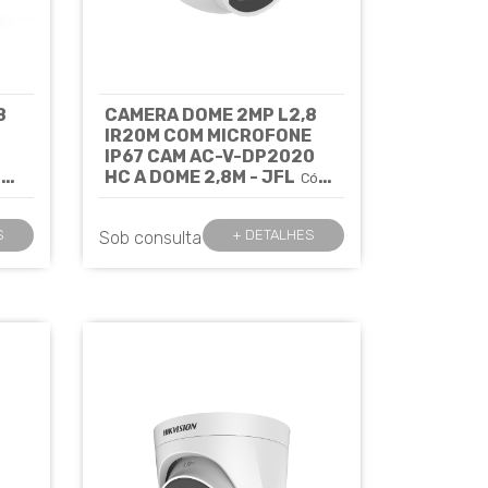
8
CAMERA DOME 2MP L2,8
IR20M COM MICROFONE
IP67 CAM AC-V-DP2020
OME
HC A DOME 2,8M - JFL
Cód:
8437
S
+ DETALHES
Sob consulta