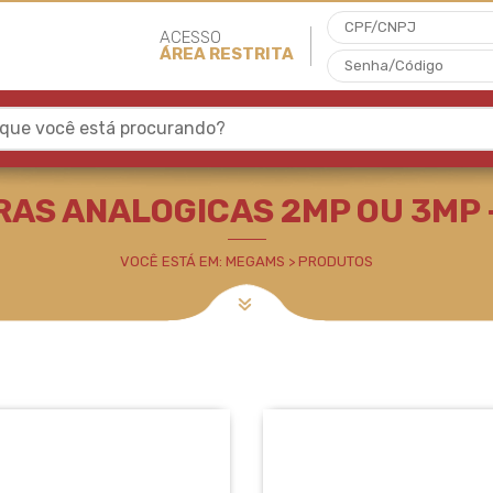
ACESSO
ÁREA RESTRITA
 que você está procurando?
 2MP OU 3MP - CFTV
AS ANALOGICAS 2MP OU 3MP 
VOCÊ ESTÁ EM: MEGAMS > PRODUTOS