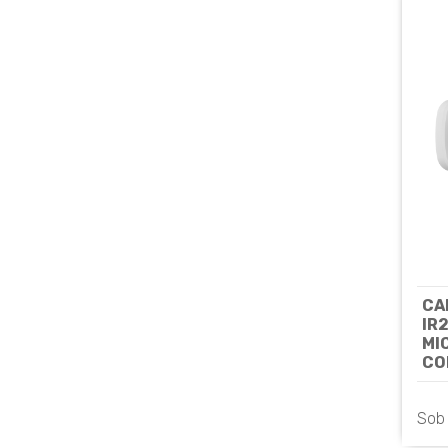
CA
IR
MI
CO
UA
UN
Sob