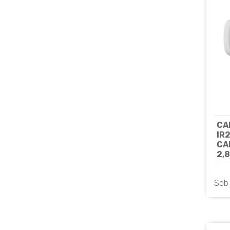
CA
IR
CA
2,
Sob