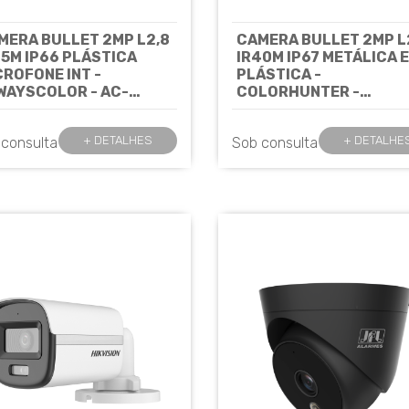
MERA BULLET 2MP L2,8
CAMERA BULLET 2MP L
25M IP66 PLÁSTICA
IR40M IP67 METÁLICA E
CROFONE INT -
PLÁSTICA -
WAYSCOLOR - AC-
COLORHUNTER -
2325 AC A - JFL
MICROFONE INT- EASY 
Cód: 8177
UAC-B142-AF28LM-DL
+ DETALHES
+ DETALHE
 consulta
Sob consulta
UNIVIEW
Cód: 8037