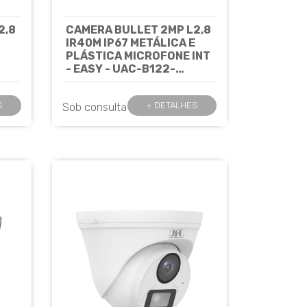
2,8
CAMERA BULLET 2MP L2,8
IR40M IP67 METÁLICA E
PLÁSTICA MICROFONE INT
- EASY - UAC-B122-
-
AF28LM UNIVIEW
Cód: 7614
 -
S
+ DETALHES
Sob consulta