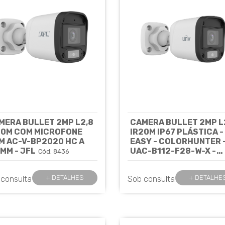
MERA BULLET 2MP L2,8
CAMERA BULLET 2MP L
20M COM MICROFONE
IR20M IP67 PLÁSTICA -
M AC-V-BP2020 HC A
EASY - COLORHUNTER 
8MM - JFL
UAC-B112-F28-W-X -
Cód: 8436
UNIVIEW
Cód: 8219
+ DETALHES
+ DETALHE
 consulta
Sob consulta