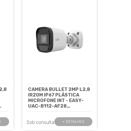
2,8
CAMERA BULLET 2MP L2,8
IR20M IP67 PLÁSTICA
MICROFONE INT - EASY-
UAC-B112-AF28
UNIVIEW
Cód:
Cód: 7818
S
+ DETALHES
Sob consulta