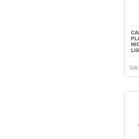
CA
PL
MI
LI
2C
- H
Sob